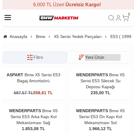
6.000 TL Üzeri
Ücretsiz Kargo!
0
Anasayfa
Bmw
X5 Serisi Yedek Parçaları
E53 ( 1999-
Filtre
ASPART
Bmw X5 Serisi E53
WENDERPARTS
Bmw X5
Bagaj Amortisörü
Serisi E53 Silecek Su
Deposu Kapağı
687,57
TL
558,61
TL
235,00
TL
WENDERPARTS
Bmw X5
WENDERPARTS
Bmw X5
Serisi E53 Arka Kapı Kol
Serisi E53 Ön Kapı Kol
Mekanizması Sağ
Mekanizması Sol
1.853,08
TL
1.966,12
TL