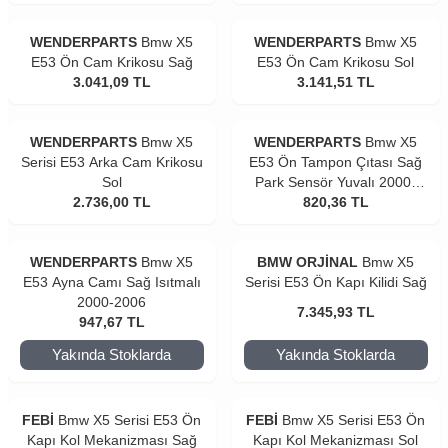
WENDERPARTS
Bmw X5
WENDERPARTS
Bmw X5
E53 Ön Cam Krikosu Sağ
E53 Ön Cam Krikosu Sol
3.041,09
TL
3.141,51
TL
WENDERPARTS
Bmw X5
WENDERPARTS
Bmw X5
Serisi E53 Arka Cam Krikosu
E53 Ön Tampon Çıtası Sağ
Sol
Park Sensör Yuvalı 2000-
2.736,00
TL
820,36
2003
TL
WENDERPARTS
Bmw X5
BMW ORJİNAL
Bmw X5
E53 Ayna Camı Sağ Isıtmalı
Serisi E53 Ön Kapı Kilidi Sağ
2000-2006
7.345,93
TL
947,67
TL
Yakında Stoklarda
Yakında Stoklarda
FEBİ
Bmw X5 Serisi E53 Ön
FEBİ
Bmw X5 Serisi E53 Ön
Kapı Kol Mekanizması Sağ
Kapı Kol Mekanizması Sol