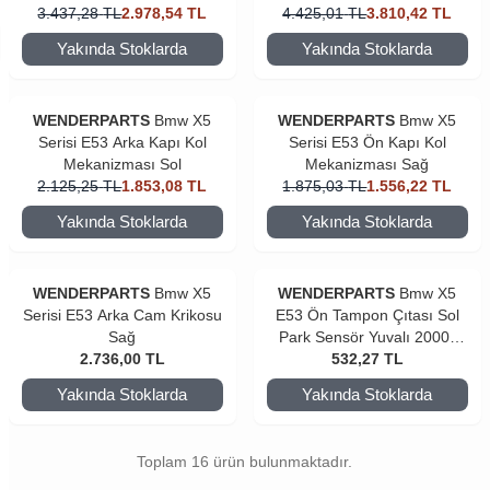
3.437,28
TL
2.978,54
TL
4.425,01
TL
3.810,42
TL
Yakında Stoklarda
Yakında Stoklarda
WENDERPARTS
Bmw X5
WENDERPARTS
Bmw X5
Serisi E53 Arka Kapı Kol
Serisi E53 Ön Kapı Kol
Mekanizması Sol
Mekanizması Sağ
2.125,25
TL
1.853,08
TL
1.875,03
TL
1.556,22
TL
Yakında Stoklarda
Yakında Stoklarda
WENDERPARTS
Bmw X5
WENDERPARTS
Bmw X5
Serisi E53 Arka Cam Krikosu
E53 Ön Tampon Çıtası Sol
Sağ
Park Sensör Yuvalı 2000-
2.736,00
TL
532,27
2003
TL
Yakında Stoklarda
Yakında Stoklarda
Toplam 16 ürün bulunmaktadır.