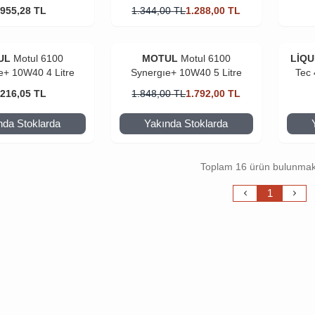
.955,28
TL
1.344,00
TL
1.288,00
TL
UL
Motul 6100
MOTUL
Motul 6100
LİQU
e+ 10W40 4 Litre
Synergıe+ 10W40 5 Litre
Tec
.216,05
TL
1.848,00
TL
1.792,00
TL
nda Stoklarda
Yakında Stoklarda
Toplam 16 ürün bulunmak
1