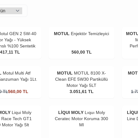
otul GEN 2 5W-40
MOTUL
Enjektör Temizleyici
MOT
or Yağı - Yüksek
M
slı %100 Sentetik
Perf
.417,11
TL
560,00
TL
L
Motul Multi Atf
MOTUL
MOTUL 8100 X-
MOT
Şanzuman Yağı 1Lt.
Clean EFE 5W30 Partiküllü
Motor Yağı 5LT
0
TL
560,00
TL
3.051,61
TL
1.7
 MOLY
Liqui Moly
LİQUI MOLY
Lıquı Moly
LİQU
l Race Tech GT1
Ceratec Motor Koruma 300
Line 
 Motor Yağı 5lt
Ml