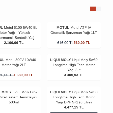
UL
Motul 6100 5W40 5L
MOTUL
Motul ATF IV
otor Yağı - Yüksek
Otomatik Şanzıman Yağı 1LT
ormanslı Sentetik Yağ
2.166,06
TL
616,00
TL
560,00
TL
UL
Motul 300V 10W40
LİQUI MOLY
Liqui Moly 5w30
Motor Yağı 2LT
Longtime High Tech Motor
Yağı 5Lt
36,00
TL
1.680,00
TL
3.405,93
TL
I MOLY
Liquı Moly Pro-
LİQUI MOLY
Liqui Moly 5w30
Dizel Sistem Temizleyici
Longtime High Tech Motor
500ml
Yağı DPF 5+1 (6 Litre)
4.477,15
TL