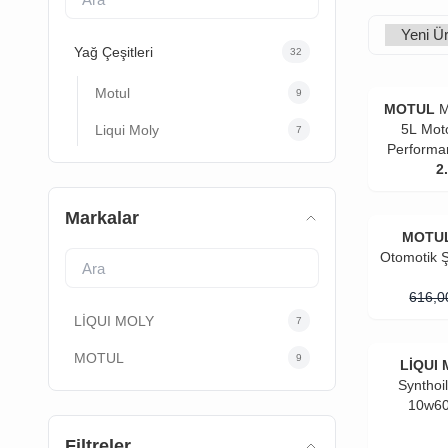
Yağ Çeşitleri
32
Motul
9
MOTUL
M
5L Mot
Liqui Moly
7
Performan
2
Markalar
MOTU
Otomotik 
616,0
LİQUI MOLY
7
MOTUL
9
LİQUI
Synthoi
10w60
Filtreler