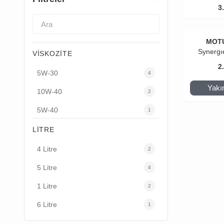
3
MOT
Synergı
VISKOZITE
2
5W-30
4
Yakı
10W-40
2
5W-40
1
LITRE
4 Litre
2
5 Litre
4
1 Litre
2
6 Litre
1