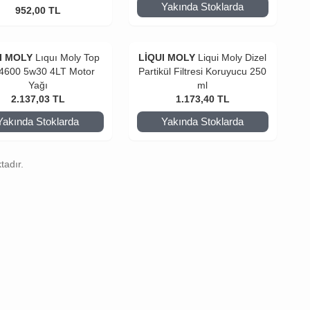
Yakında Stoklarda
952,00
TL
I MOLY
Lıquı Moly Top
LİQUI MOLY
Liqui Moly Dizel
 4600 5w30 4LT Motor
Partikül Filtresi Koruyucu 250
Yağı
ml
2.137,03
TL
1.173,40
TL
Yakında Stoklarda
Yakında Stoklarda
tadır.