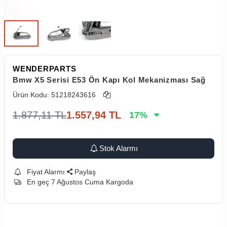
WENDERPARTS
Bmw X5 Serisi E53 Ön Kapı Kol Mekanizması Sağ
Ürün Kodu:
51218243616
1.877,11
TL
1.557,94
TL
17
%
Stok Alarmı
Fiyat Alarmı
Paylaş
En geç 7 Ağustos Cuma Kargoda