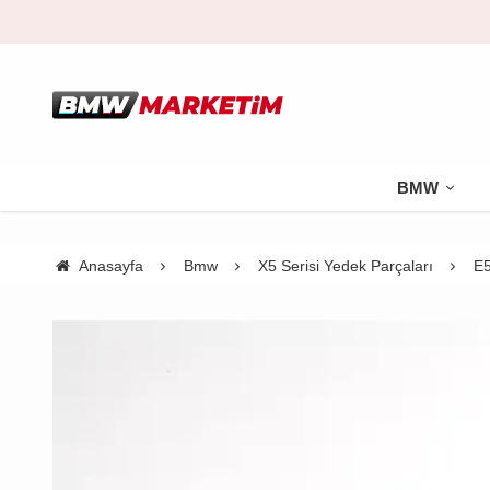
BMW
Anasayfa
Bmw
X5 Serisi Yedek Parçaları
E5