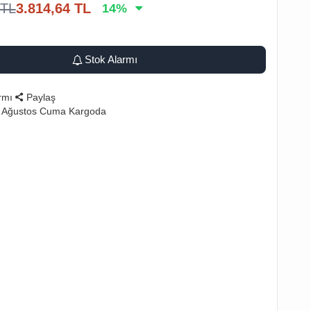
TL
3.814,64
TL
14
%
Stok Alarmı
rmı
Paylaş
7 Ağustos Cuma Kargoda