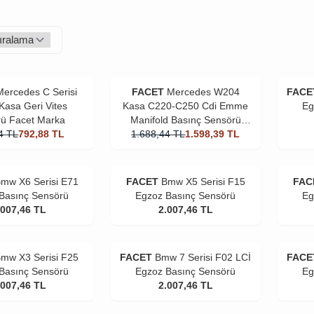
Mercedes C Serisi
FACET
Mercedes W204
FACE
asa Geri Vites
Kasa C220-C250 Cdi Emme
Eg
ü Facet Marka
Manifold Basınç Sensörü
4
TL
792,88
TL
1.688,44
Facet Marka
TL
1.598,39
TL
mw X6 Serisi E71
FACET
Bmw X5 Serisi F15
FAC
Basınç Sensörü
Egzoz Basınç Sensörü
Eg
.007,46
TL
2.007,46
TL
mw X3 Serisi F25
FACET
Bmw 7 Serisi F02 LCİ
FACE
Basınç Sensörü
Egzoz Basınç Sensörü
Eg
.007,46
TL
2.007,46
TL