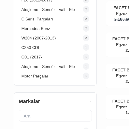
FACET
Ateşleme - Sensör - Valf - Elektrik
2
Egzoz 
C Serisi Parçaları
2.188,6
2
Mercedes-Benz
2
W204 (2007-2013)
2
FACET
B
Egzoz 
C250 CDI
1
2
G01 (2017-
1
Ateşleme - Sensör - Valf - Elektrik
1
FACET
B
Egzoz 
Motor Parçaları
1
2
Markalar
FACET
B
Egzoz 
1