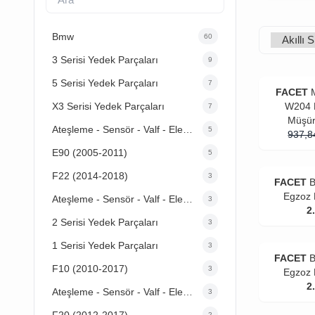
Bmw
60
3 Serisi Yedek Parçaları
9
5 Serisi Yedek Parçaları
7
FACET
X3 Serisi Yedek Parçaları
W204 K
7
Müşür
Ateşleme - Sensör - Valf - Elektrik
5
937,8
E90 (2005-2011)
5
F22 (2014-2018)
3
FACET
B
Egzoz 
Ateşleme - Sensör - Valf - Elektrik
3
2
2 Serisi Yedek Parçaları
3
1 Serisi Yedek Parçaları
3
FACET
B
F10 (2010-2017)
3
Egzoz 
2
Ateşleme - Sensör - Valf - Elektrik
3
F20 (2012-2017)
2