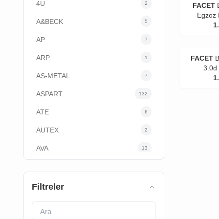
4U
2
FACET
Egzoz 
A&BECK
5
1
AP
7
ARP
FACET
B
1
3.0d
AS-METAL
7
1
ASPART
132
ATE
6
AUTEX
2
AVA
13
AYD
85
BEHR
45
Filtreler
BERU
2