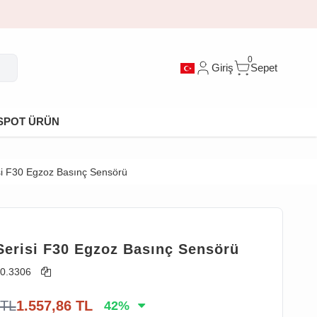
0
Giriş
Sepet
SPOT ÜRÜN
i F30 Egzoz Basınç Sensörü
erisi F30 Egzoz Basınç Sensörü
0.3306
TL
1.557,86
TL
42
%