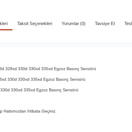
kleri
Taksit Seçenekleri
Yorumlar (0)
Tavsiye Et
Tes
28d 328xd 330d 330xd 335xd Egzoz Basınç Sensörü
8xd 330d 330xd 335xd Egzoz Basınç Sensörü
 330d 330xd 335xd Egzoz Basınç Sensörü
 Hattımızdan İrtibata Geçiniz.