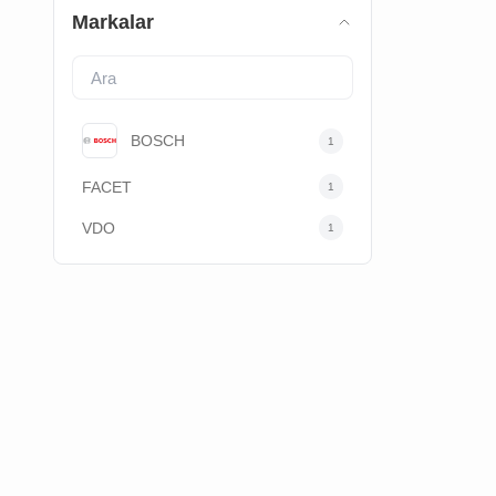
Motor Şanzıman Ve Şaft Parçaları
0
Markalar
Aksesuar
1
BOSCH
1
FACET
1
VDO
1