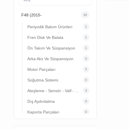
F48 (2015-
30
Periyodik Bakım Ürünleri
1
Fren Disk Ve Balata
1
Ön Takım Ve Süspansiyon
1
Arka Aks Ve Süspansiyon
0
Motor Parçaları
5
Soğutma Sistemi
0
Ateşleme - Sensör - Valf - Elektrik
3
Dış Aydınlatma
0
Kaporta Parçaları
0
İç Donanım
3