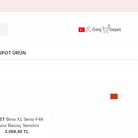
0
Giriş
Sepet
SPOT ÜRÜN
ET
Bmw X1 Serisi F48
zoz Basınç Sensörü
2.008,40
TL