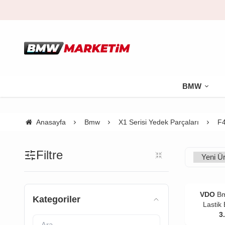
BMW
Anasayfa
Bmw
X1 Serisi Yedek Parçaları
F4
Filtre
VDO
Bm
Kategoriler
Lastik
3