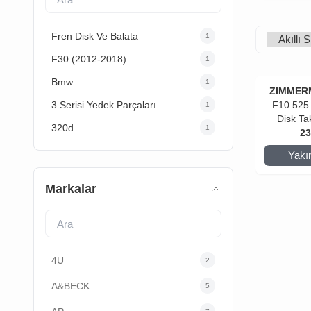
Fren Disk Ve Balata
1
F30 (2012-2018)
1
Bmw
1
ZIMMER
3 Serisi Yedek Parçaları
F10 525
1
Disk Ta
320d
1
23
Yakı
Markalar
4U
2
A&BECK
5