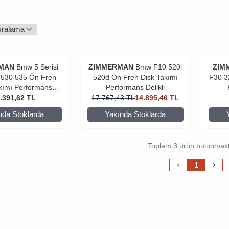
MAN
Bmw 5 Serisi
ZIMMERMAN
Bmw F10 520i
ZIM
 530 535 Ön Fren
520d Ön Fren Disk Takımı
F30 3
kımı Performans
Performans Delikli
.391,62
Delikli
TL
17.767,43
TL
14.895,46
TL
nda Stoklarda
Yakında Stoklarda
Toplam 3 ürün bulunmakt
1