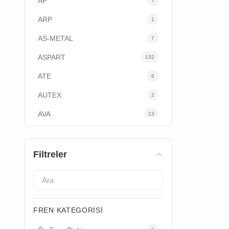
AP
7
ARP
1
AS-METAL
7
ASPART
132
ATE
6
AUTEX
2
AVA
13
AYD
85
BEHR
45
Filtreler
BERU
2
BILSTEIN
4
BLUEPRINT
8
FREN KATEGORISI
BMW ORJİNAL
168