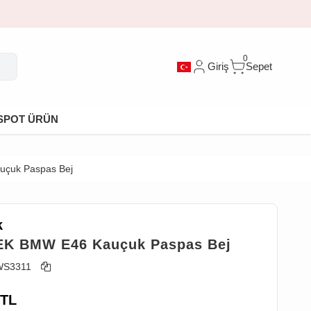
0
Giriş
Sepet
SPOT ÜRÜN
çuk Paspas Bej
k
K BMW E46 Kauçuk Paspas Bej
WS3311
TL