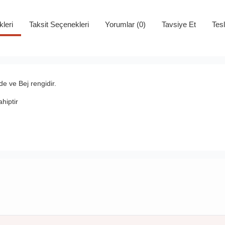
kleri
Taksit Seçenekleri
Yorumlar (0)
Tavsiye Et
Tes
e ve Bej rengidir.
hiptir