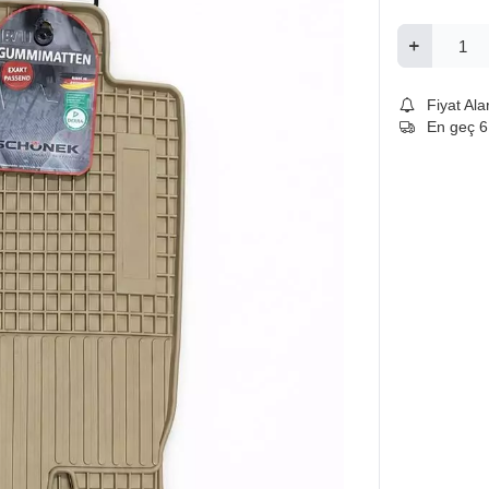
Fiyat Ala
En geç 