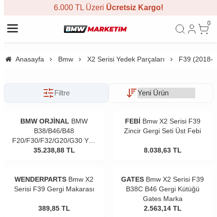
6.000 TL Üzeri
Ücretsiz Kargo!
0
Anasayfa
Bmw
X2 Serisi Yedek Parçaları
F39 (2018-
Filtre
BMW ORJİNAL
BMW
FEBİ
Bmw X2 Serisi F39
B38/B46/B48
Zincir Gergi Seti Üst Febi
F20/F30/F32/G20/G30 Yağ
Pompası Orjinal
35.238,88
TL
8.038,63
TL
WENDERPARTS
Bmw X2
GATES
Bmw X2 Serisi F39
Serisi F39 Gergi Makarası
B38C B46 Gergi Kütüğü
Gates Marka
389,85
TL
2.563,14
TL