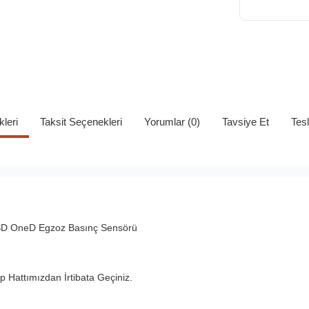
kleri
Taksit Seçenekleri
Yorumlar (0)
Tavsiye Et
Tes
SD OneD Egzoz Basınç Sensörü
 Hattımızdan İrtibata Geçiniz.