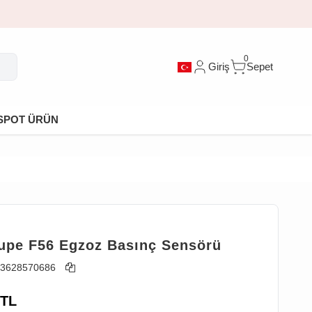
0
Giriş
Sepet
SPOT ÜRÜN
upe F56 Egzoz Basınç Sensörü
3628570686
TL