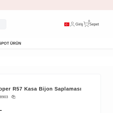
0
Giriş
Sepet
SPOT ÜRÜN
oper R57 Kasa Bijon Saplaması
8903
L