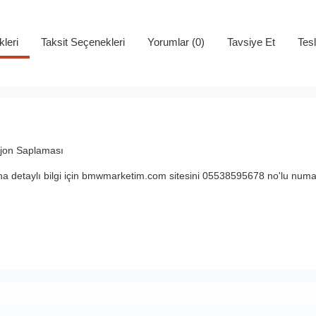
kleri
Taksit Seçenekleri
Yorumlar (0)
Tavsiye Et
Tes
ijon Saplaması
 detaylı bilgi için bmwmarketim.com sitesini 05538595678 no'lu numar