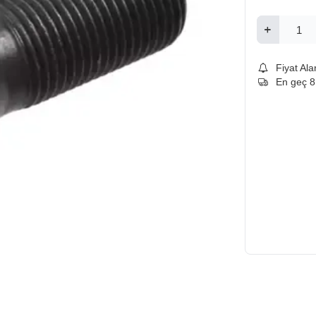
Fiyat Ala
En geç 8