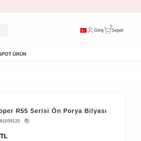
0
Giriş
Sepet
SPOT ÜRÜN
T
oper R55 Serisi Ön Porya Bilyası
81039120
TL