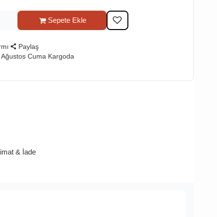
Sepete Ekle
rmı
Paylaş
7 Ağustos Cuma Kargoda
limat & İade