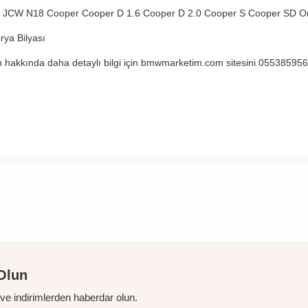
S JCW N18
Cooper
Cooper D 1.6
Cooper D 2.0
Cooper S
Cooper SD
O
rya Bilyası
hakkında daha detaylı bilgi için bmwmarketim.com sitesini 0553859567
Olun
r ve indirimlerden haberdar olun.