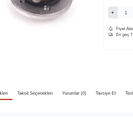
Fiyat Ala
En geç 
kleri
Taksit Seçenekleri
Yorumlar (0)
Tavsiye Et
Tes