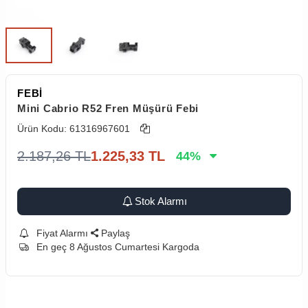
FEBİ
Mini Cabrio R52 Fren Müşürü Febi
Ürün Kodu:
61316967601
2.187,26
TL
1.225,33
TL
44
%
Stok Alarmı
Fiyat Alarmı
Paylaş
En geç 8 Ağustos Cumartesi Kargoda