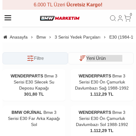
6.000 TL Üzeri
Ücretsiz Kargo!
0
Anasayfa
Bmw
3 Serisi Yedek Parçaları
E30 (1984-19
Filtre
WENDERPARTS
Bmw 3
WENDERPARTS
Bmw 3
Serisi E30 Silecek Su
Serisi E30 Ön Çamurluk
Deposu Kapağı
Davlumbazı Sağ 1988-1992
301,80
TL
1.112,29
TL
BMW ORJİNAL
Bmw 3
WENDERPARTS
Bmw 3
Serisi E30 Far Arka Kapağı
Serisi E30 Ön Çamurluk
Sol
Davlumbazı Sol 1988-1992
1.112,29
TL