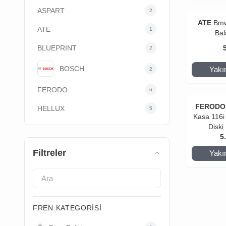
ASPART
2
ATE
Bmw
ATE
1
Bal
BLUEPRINT
2
BOSCH
Yakı
2
FERODO
6
FERODO
HELLUX
5
Kasa 116i
Diski
5
Filtreler
Yakı
FREN KATEGORISI