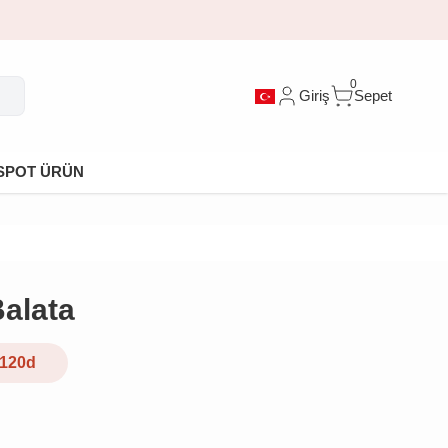
0
Giriş
Sepet
SPOT ÜRÜN
Balata
120d