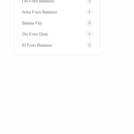
Ön Fren Balatası
3
Arka Fren Balatası
4
Balata Fişi
5
Ön Fren Diski
1
El Fren Balatası
2