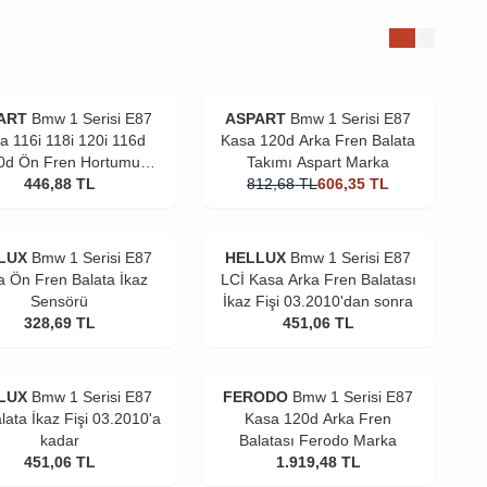
ART
Bmw 1 Serisi E87
ASPART
Bmw 1 Serisi E87
a 116i 118i 120i 116d
Kasa 120d Arka Fren Balata
0d Ön Fren Hortumu
Takımı Aspart Marka
Aspart Marka
446,88
TL
812,68
TL
606,35
TL
LUX
Bmw 1 Serisi E87
HELLUX
Bmw 1 Serisi E87
a Ön Fren Balata İkaz
LCİ Kasa Arka Fren Balatası
Sensörü
İkaz Fişi 03.2010'dan sonra
328,69
TL
451,06
TL
LUX
Bmw 1 Serisi E87
FERODO
Bmw 1 Serisi E87
lata İkaz Fişi 03.2010'a
Kasa 120d Arka Fren
kadar
Balatası Ferodo Marka
451,06
TL
1.919,48
TL