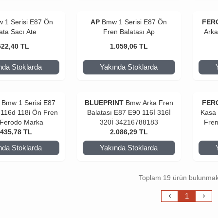
 1 Serisi E87 Ön
AP
Bmw 1 Serisi E87 Ön
FER
ata Sacı Ate
Fren Balatası Ap
Arka
522,40
TL
1.059,06
TL
nda Stoklarda
Yakında Stoklarda
Bmw 1 Serisi E87
BLUEPRINT
Bmw Arka Fren
FER
 116d 118i Ön Fren
Balatası E87 E90 116İ 316İ
Kasa 
 Ferodo Marka
320İ 34216788183
Fren
.435,78
TL
2.086,29
TL
nda Stoklarda
Yakında Stoklarda
Toplam 19 ürün bulunmak
1