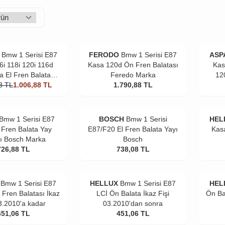
Bmw 1 Serisi E87
FERODO
Bmw 1 Serisi E87
ASP
6i 118i 120i 116d
Kasa 120d Ön Fren Balatası
Kas
a El Fren Balatası
Feredo Marka
12
8
rodo Marka
TL
1.006,88
TL
1.790,88
TL
Bmw 1 Serisi E87
BOSCH
Bmw 1 Serisi
HEL
 Fren Balata Yay
E87/F20 El Fren Balata Yayı
Kas
ı Bosch Marka
Bosch
726,88
TL
738,08
TL
Bmw 1 Serisi E87
HELLUX
Bmw 1 Serisi E87
HEL
 Fren Balatası İkaz
LCİ Ön Balata İkaz Fişi
Ön Ba
03.2010'a kadar
03.2010'dan sonra
451,06
TL
451,06
TL