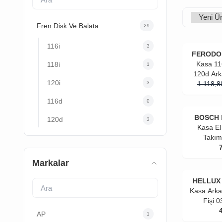
Fren Disk Ve Balata
29
116i
3
FERODO
Kasa 11
118i
1
120d Ark
120i
3
1.118,8
Fe
116d
0
BOSCH
120d
3
Kasa El
Takım
Markalar
HELLUX
Kasa Arka
Fişi 
AP
1