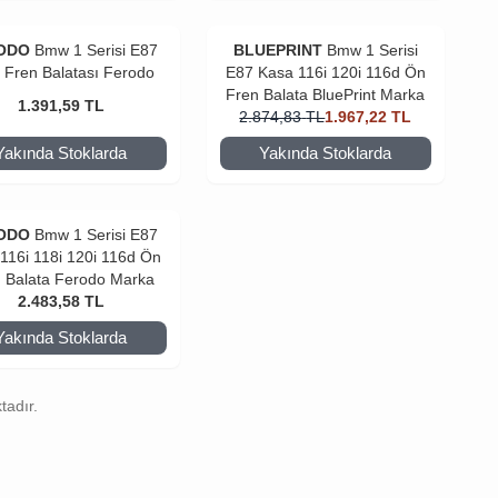
ODO
Bmw 1 Serisi E87
BLUEPRINT
Bmw 1 Serisi
 Fren Balatası Ferodo
E87 Kasa 116i 120i 116d Ön
Fren Balata BluePrint Marka
1.391,59
TL
2.874,83
TL
1.967,22
TL
Yakında Stoklarda
Yakında Stoklarda
ODO
Bmw 1 Serisi E87
116i 118i 120i 116d Ön
 Balata Ferodo Marka
2.483,58
TL
Yakında Stoklarda
tadır.