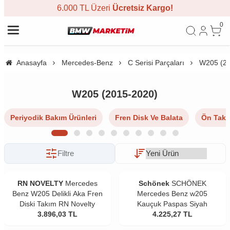
6.000 TL Üzeri
Ücretsiz Kargo!
0
Anasayfa
Mercedes-Benz
C Serisi Parçaları
W205 (20
W205 (2015-2020)
Periyodik Bakım Ürünleri
Fren Disk Ve Balata
Ön Takı
Filtre
RN NOVELTY
Mercedes
Schönek
SCHÖNEK
Benz W205 Delikli Aka Fren
Mercedes Benz w205
Diski Takım RN Novelty
Kauçuk Paspas Siyah
3.896,03
TL
4.225,27
TL