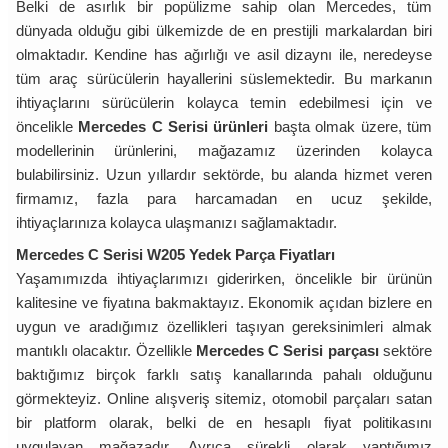
Belki de asırlık bir popülizme sahip olan Mercedes, tüm
dünyada olduğu gibi ülkemizde de en prestijli markalardan biri
olmaktadır. Kendine has ağırlığı ve asil dizaynı ile, neredeyse
tüm araç sürücülerin hayallerini süslemektedir. Bu markanın
ihtiyaçlarını sürücülerin kolayca temin edebilmesi için ve
öncelikle
Mercedes C Serisi ürünleri
başta olmak üzere, tüm
modellerinin ürünlerini, mağazamız üzerinden kolayca
bulabilirsiniz. Uzun yıllardır sektörde, bu alanda hizmet veren
firmamız, fazla para harcamadan en ucuz şekilde,
ihtiyaçlarınıza kolayca ulaşmanızı sağlamaktadır.
Mercedes C Serisi W205 Yedek Parça Fiyatları
Yaşamımızda ihtiyaçlarımızı giderirken, öncelikle bir ürünün
kalitesine ve fiyatına bakmaktayız. Ekonomik açıdan bizlere en
uygun ve aradığımız özellikleri taşıyan gereksinimleri almak
mantıklı olacaktır. Özellikle
Mercedes C Serisi parçası
sektöre
baktığımız birçok farklı satış kanallarında pahalı olduğunu
görmekteyiz. Online alışveriş sitemiz, otomobil parçaları satan
bir platform olarak, belki de en hesaplı fiyat politikasını
uygulayan mağazadır. Ayrıca sürekli olarak yaptığımız