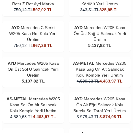
Rotu Z Rot Ayd Marka
Körüğü Yerli Üretim
750,12
TL
597,02
TL
343,51
TL
325,95
TL
AYD
Mercedes C Serisi
AYD
Mercedes W205 Kasa
W205 Kasa Rot Kolu Yerli
Ön Üst Sağ U Salıncak Yerli
Üretim
Üretim
750,12
TL
667,26
TL
5.137,82
TL
AYD
Mercedes W205 Kasa
AS-METAL
Mercedes W205
Ön Üst Sol U Salıncak Yerli
Kasa Sağ Ön Alt Salıncak
Üretim
Kolu Komple Yerli Üretim
5.137,82
TL
4.589,63
TL
4.463,97
TL
AS-METAL
Mercedes W205
AYD
Mercedes W205 Kasa
Kasa Sol Ön Alt Salıncak
Ön Alt Eğri Salıncak Kolu
Kolu Komple Yerli Üretim
Burçlu Sol Taraf Yerli Üretim
4.589,63
TL
4.463,97
TL
3.979,43
TL
3.874,08
TL