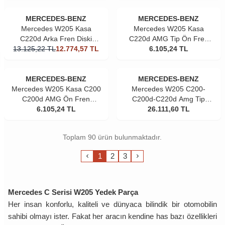
MERCEDES-BENZ
MERCEDES-BENZ
Mercedes W205 Kasa
Mercedes W205 Kasa
C220d Arka Fren Diski
C220d AMG Tip Ön Fren
13.125,22
Takım Orjinal
TL
12.774,57
TL
Balatası Orjinal
6.105,24
TL
MERCEDES-BENZ
MERCEDES-BENZ
Mercedes W205 Kasa C200
Mercedes W205 C200-
C200d AMG Ön Fren
C200d-C220d Amg Tip
Balatası Orjinal
6.105,24
TL
Delikli Ön Fren Disk Takımı
26.111,60
TL
Orjinal
Toplam 90 ürün bulunmaktadır.
1
2
3
Mercedes C Serisi W205 Yedek Parça
Her insan konforlu, kaliteli ve dünyaca bilindik bir otomobilin
sahibi olmayı ister. Fakat her aracın kendine has bazı özellikleri