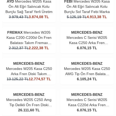
AYD
Mercedes W205 Kasa
FEBİ
Mercedes W205 Kasa
Ön Alt Eğri Salıncak Kolu
Ön Alt Eğri Salıncak Kolu
Burçlu Sağ Taraf Yerli Üretim
Burçlu Sol Taraf Febi Marka
3.979,43
TL
3.874,08
TL
5.125,19
TL
4.913,38
TL
FREMAX
Mercedes W205
MERCEDES-BENZ
Kasa C200-C200d Ön Fren
Mercedes C Serisi W205
Balatası Takım Fremax
Kasa C250 Arka Fren
2.312,37
Marka
TL
2.222,38
TL
Balatası Orjinal
6.076,15
TL
MERCEDES-BENZ
MERCEDES-BENZ
Mercedes W205 Kasa C250
Mercedes W205 Kasa C250
Arka Fren Diski Takım
AMG Tip Ön Fren Balatası
13.125,22
Orjinal
TL
12.774,57
TL
6.105,24
Orjinal
TL
MERCEDES-BENZ
MERCEDES-BENZ
Mercedes W205 C250 Amg
Mercedes C Serisi W205
Tip Delikli Ön Fren Diski
Kasa C220d Arka Fren
26.111,60
Takım Orjinal
TL
Balatası Orjinal
6.076,15
TL