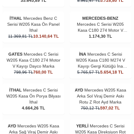
Elektirikli Orjinal
35.645,89
TL
5.961,47
TL
5.728,80
TL
İTHAL
Mercedes Benz C
MERCEDES-BENZ
Serisi W205 Kasa Ön Panel
Mercedes C Serisi W205
İthal
Kasa C180 274 Motor V
11.369,81
TL
10.140,64
TL
Kayışı Orjinal
1.174,30
TL
GATES
Mercedes C Serisi
İNA
Mercedes C Serisi
W205 Kasa C180 274 Motor
W205 Kasa C180 M274 V
V Kayışı Dayco Marka
Kayışı Gergi Kütüğü İna
798,96
TL
760,00
TL
5.765,57
Marka
TL
5.654,18
TL
İTHAL
Mercedes C Serisi
AYD
Mercedes W205 Kasa
W205 Kasa Ön Porya Bilyası
Arka Sol Viraj Demir Askı
İthal
Rotu Z Rot Ayd Marka
4.664,26
TL
750,12
TL
597,02
TL
AYD
Mercedes W205 Kasa
YERLİ
Mercedes C Serisi
Arka Sağ Viraj Demir Askı
W205 Kasa Direksiyon Rot