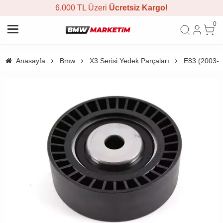
6.000 TL Üzeri
Ücretsiz Kargo!
0
Anasayfa
Bmw
X3 Serisi Yedek Parçaları
E83 (2003-2