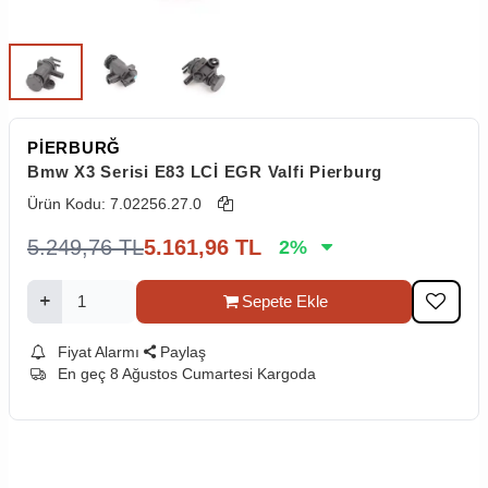
PİERBURĞ
Bmw X3 Serisi E83 LCİ EGR Valfi Pierburg
Ürün Kodu:
7.02256.27.0
5.249,76
TL
5.161,96
TL
2
%
Sepete Ekle
Fiyat Alarmı
Paylaş
En geç 8 Ağustos Cumartesi Kargoda