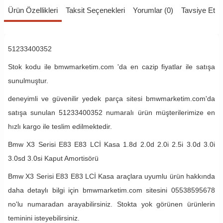
Ürün Özellikleri
Taksit Seçenekleri
Yorumlar (0)
Tavsiye Et
51233400352
Stok kodu ile bmwmarketim.com 'da en cazip fiyatlar ile satışa
sunulmuştur.
deneyimli ve güvenilir yedek parça sitesi bmwmarketim.com'da
satışa sunulan 51233400352 numaralı ürün müşterilerimize en
hızlı kargo ile teslim edilmektedir.
Bmw X3 Serisi E83 E83 LCİ Kasa 1.8d 2.0d 2.0i 2.5i 3.0d 3.0i
3.0sd 3.0si Kaput Amortisörü
Bmw X3 Serisi E83 E83 LCİ Kasa araçlara uyumlu ürün hakkında
daha detaylı bilgi için bmwmarketim.com sitesini 05538595678
no'lu numaradan arayabilirsiniz. Stokta yok görünen ürünlerin
teminini isteyebilirsiniz.