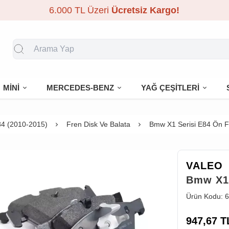
6.000 TL Üzeri
Ücretsiz Kargo!
MİNİ
MERCEDES-BENZ
YAĞ ÇEŞİTLERİ
4 (2010-2015)
Fren Disk Ve Balata
Bmw X1 Serisi E84 Ön Fr
VALEO
Bmw X1 
Ürün Kodu:
6
947,67
T