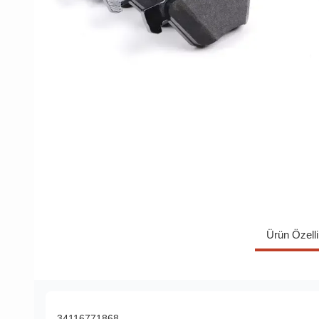
Ürün Özelli
34116771868