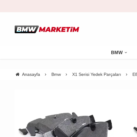
BMW
Anasayfa
Bmw
X1 Serisi Yedek Parçaları
E8