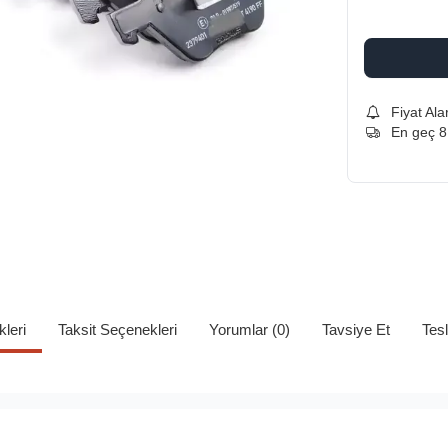
Fiyat Ala
En geç 8
kleri
Taksit Seçenekleri
Yorumlar (0)
Tavsiye Et
Tes