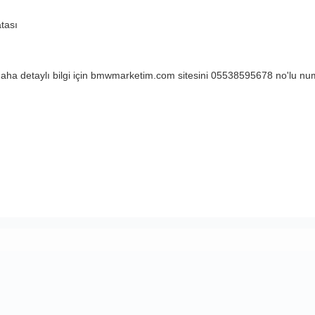
tası
ha detaylı bilgi için bmwmarketim.com sitesini 05538595678 no'lu num