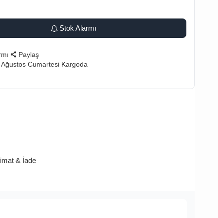
Stok Alarmı
rmı
Paylaş
 Ağustos Cumartesi Kargoda
limat & İade