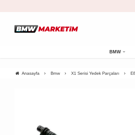
BMW
Anasayfa
Bmw
X1 Serisi Yedek Parçaları
E8