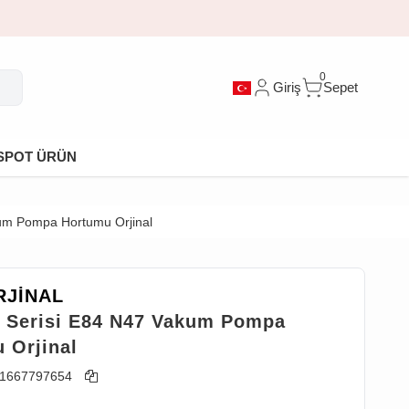
0
Giriş
Sepet
SPOT ÜRÜN
um Pompa Hortumu Orjinal
JİNAL
Serisi E84 N47 Vakum Pompa
 Orjinal
1667797654