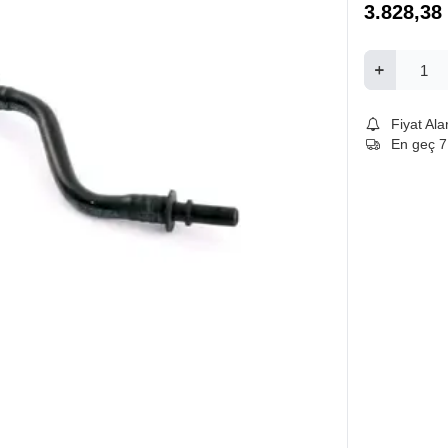
3.828,38
Fiyat Ala
En geç 