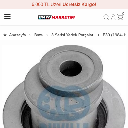
6.000 TL Üzeri
Ücretsiz Kargo!
0
Anasayfa
Bmw
3 Serisi Yedek Parçaları
E30 (1984-19