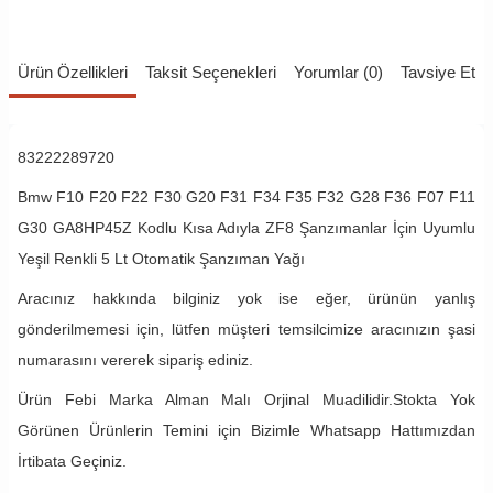
Ürün Özellikleri
Taksit Seçenekleri
Yorumlar (0)
Tavsiye Et
83222289720
Bmw F10 F20 F22 F30 G20 F31 F34 F35 F32 G28 F36 F07 F11
G30 GA8HP45Z Kodlu Kısa Adıyla ZF8 Şanzımanlar İçin Uyumlu
Yeşil Renkli 5 Lt Otomatik Şanzıman Yağı
Aracınız hakkında bilginiz yok ise eğer, ürünün yanlış
gönderilmemesi için, lütfen müşteri temsilcimize aracınızın şasi
numarasını vererek sipariş ediniz.
Ürün Febi Marka Alman Malı Orjinal Muadilidir.Stokta Yok
Görünen Ürünlerin Temini için Bizimle Whatsapp Hattımızdan
İrtibata Geçiniz.