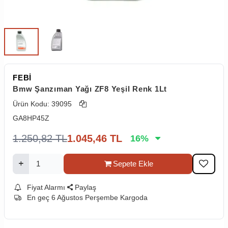
FEBİ
Bmw Şanzıman Yağı ZF8 Yeşil Renk 1Lt
Ürün Kodu:
39095
GA8HP45Z
1.250,82
TL
1.045,46
TL
16
%
Sepete Ekle
Fiyat Alarmı
Paylaş
En geç 6 Ağustos Perşembe Kargoda