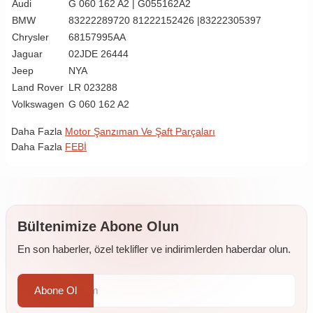
Audi
G 060 162 A2 | G055162A2
BMW
83222289720 81222152426 |83222305397
Chrysler
68157995AA
Jaguar
02JDE 26444
Jeep
NYA
Land Rover
LR 023288
Volkswagen
G 060 162 A2
Daha Fazla
Motor Şanzıman Ve Şaft Parçaları
Daha Fazla
FEBİ
Bültenimize Abone Olun
En son haberler, özel teklifler ve indirimlerden haberdar olun.
Abone Ol