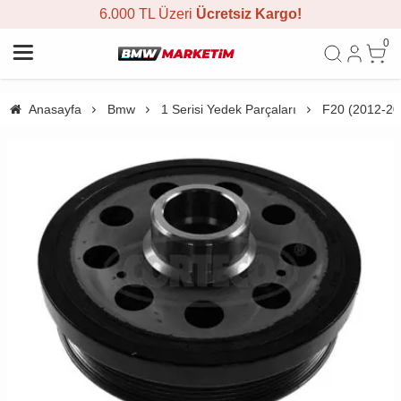
6.000 TL Üzeri
Ücretsiz Kargo!
0
Anasayfa
Bmw
1 Serisi Yedek Parçaları
F20 (2012-20