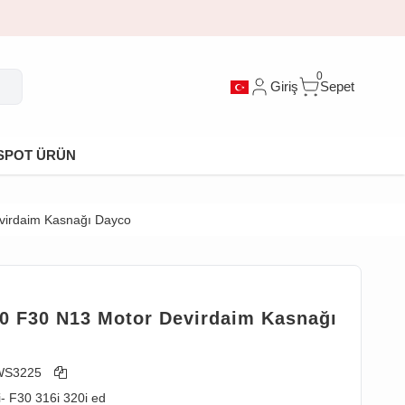
0
Giriş
Sepet
SPOT ÜRÜN
irdaim Kasnağı Dayco
 F30 N13 Motor Devirdaim Kasnağı
WS3225
- F30 316i 320i ed