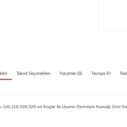
kleri
Taksit Seçenekleri
Yorumlar (0)
Tavsiye Et
Tes
116i,118i,316i,320i ed Araçlar İle Uyumlu Devirdaim Kasnağı Ürün Dayc