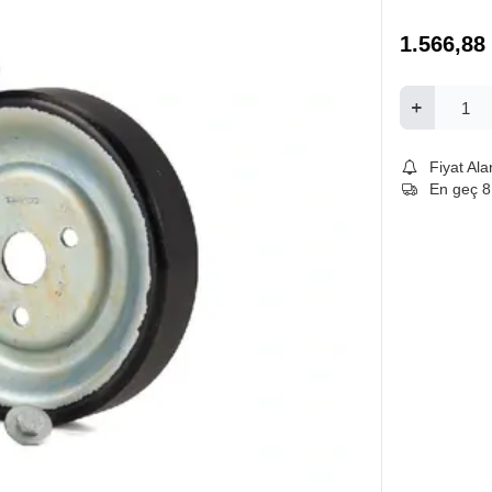
1.566,88
Fiyat Ala
En geç 8