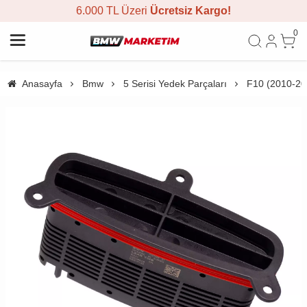
6.000 TL Üzeri
Ücretsiz Kargo!
0
Anasayfa
Bmw
5 Serisi Yedek Parçaları
F10 (2010-20