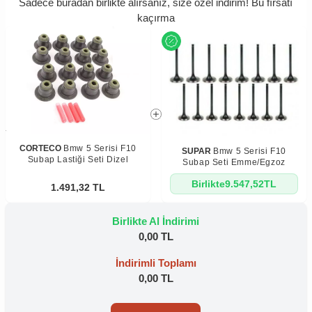
Sadece buradan birlikte alırsanız, size özel indirim! Bu fırsatı
kaçırma
CORTECO
Bmw 5 Serisi F10
SUPAR
Bmw 5 Serisi F10
Subap Lastiği Seti Dizel
Subap Seti Emme/Egzoz
Birlikte
9.547,52
TL
1.491,32
TL
Birlikte Al İndirimi
0,00 TL
İndirimli Toplamı
0,00 TL