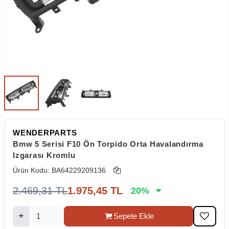
WENDERPARTS
Bmw 5 Serisi F10 Ön Torpido Orta Havalandırma
Izgarası Kromlu
Ürün Kodu:
BA64229209136
2.469,31
TL
1.975,45
TL
20
%
Sepete Ekle