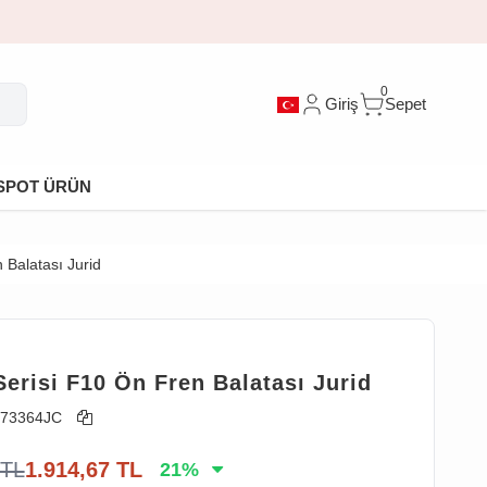
0
Giriş
Sepet
SPOT ÜRÜN
Balatası Jurid
erisi F10 Ön Fren Balatası Jurid
73364JC
TL
1.914,67
TL
21
%