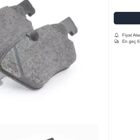
Fiyat Ala
En geç 