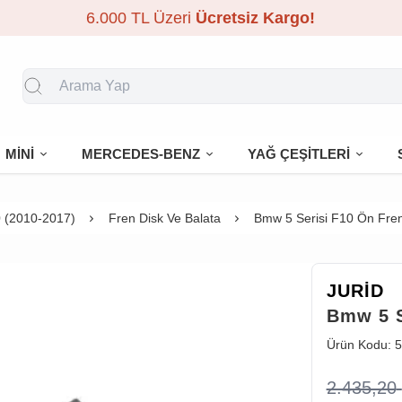
6.000 TL Üzeri
Ücretsiz Kargo!
MİNİ
MERCEDES-BENZ
YAĞ ÇEŞİTLERİ
 (2010-2017)
Fren Disk Ve Balata
Bmw 5 Serisi F10 Ön Fren 
JURİD
Bmw 5 S
Ürün Kodu:
5
2.435,20