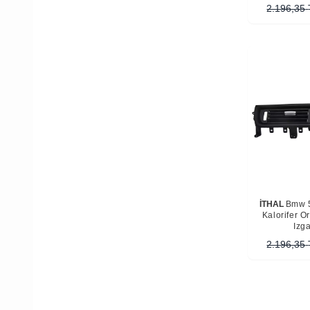
2.196,35
İTHAL
Bmw 5
Kalorifer O
Izga
2.196,35