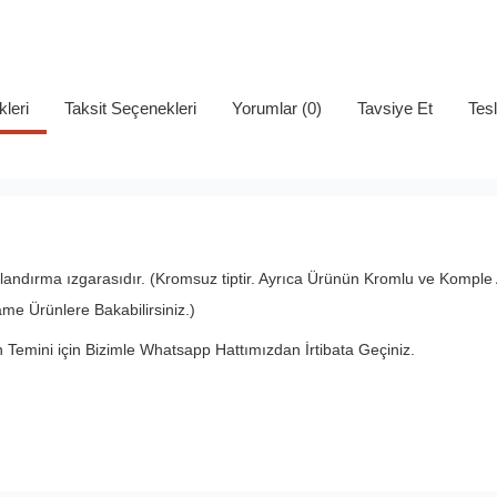
kleri
Taksit Seçenekleri
Yorumlar (0)
Tavsiye Et
Tes
ndırma ızgarasıdır. (Kromsuz tiptir. Ayrıca Ürünün Kromlu ve Komple A
me Ürünlere Bakabilirsiniz.)
n Temini için Bizimle Whatsapp Hattımızdan İrtibata Geçiniz.