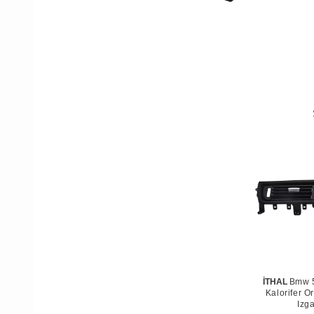
İTHAL
Bmw 5
Kalorifer O
Izga