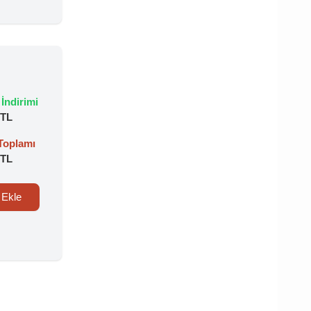
 İndirimi
 TL
 Toplamı
 TL
e Ekle