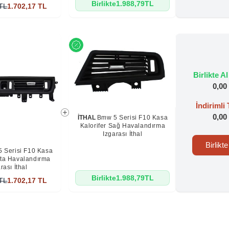
Birlikte
1.988,79
TL
TL
1.702,17
TL
Birlikte Al
0,00
İndirimli
0,00
İTHAL
Bmw 5 Serisi F10 Kasa
Kalorifer Sağ Havalandırma
Izgarası İthal
Birlikt
 Serisi F10 Kasa
rta Havalandırma
rası İthal
Birlikte
1.988,79
TL
TL
1.702,17
TL