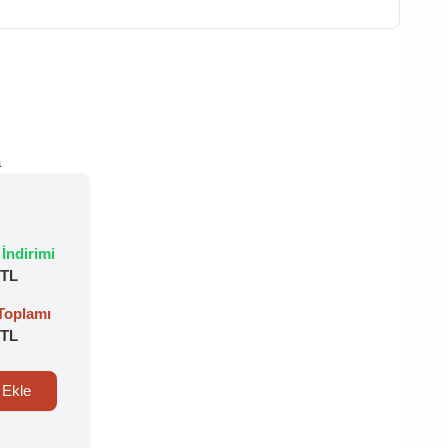
a
 İndirimi
 TL
 Toplamı
 TL
e Ekle