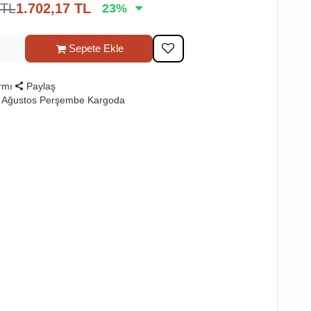
TL
1.702,17
TL
23
%
Sepete Ekle
rmı
Paylaş
6 Ağustos Perşembe Kargoda