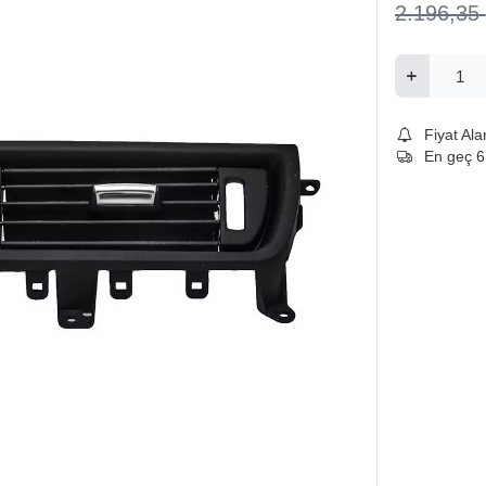
2.196,35
Fiyat Ala
En geç 