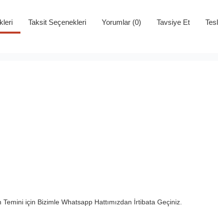
kleri
Taksit Seçenekleri
Yorumlar (0)
Tavsiye Et
Tes
n Temini için Bizimle Whatsapp Hattımızdan İrtibata Geçiniz.