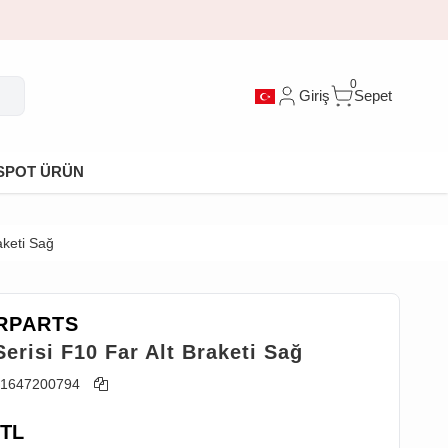
0
Giriş
Sepet
SPOT ÜRÜN
aketi Sağ
RPARTS
erisi F10 Far Alt Braketi Sağ
1647200794
TL