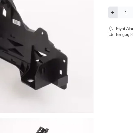
Fiyat Ala
En geç 8