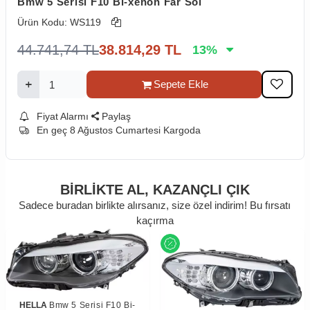
Bmw 5 Serisi F10 Bi-xenon Far Sol
Ürün Kodu:
WS119
44.741,74
TL
38.814,29
TL
13
%
Sepete Ekle
Fiyat Alarmı
Paylaş
En geç 8 Ağustos Cumartesi Kargoda
BİRLİKTE AL,
KAZANÇLI ÇIK
Sadece buradan birlikte alırsanız, size özel indirim! Bu fırsatı
kaçırma
HELLA
Bmw 5 Serisi F10 Bi-