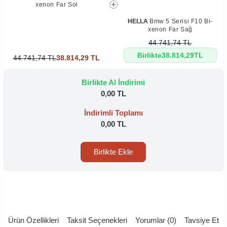
xenon Far Sol
HELLA
Bmw 5 Serisi F10 Bi-
xenon Far Sağ
44.741,74
TL
Birlikte
38.814,29
TL
44.741,74
TL
38.814,29
TL
Birlikte Al İndirimi
0,00 TL
İndirimli Toplamı
0,00 TL
Birlikte Ekle
Ürün Özellikleri
Taksit Seçenekleri
Yorumlar (0)
Tavsiye Et