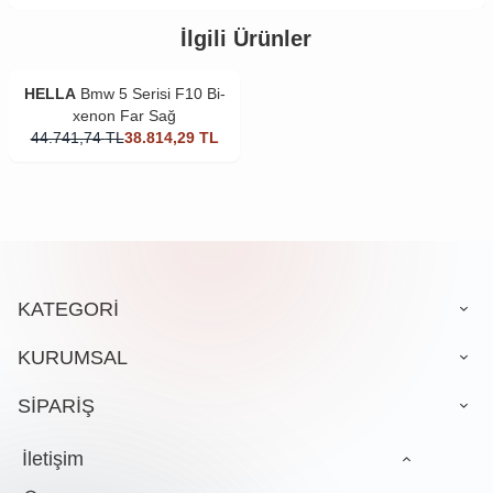
İlgili Ürünler
HELLA
Bmw 5 Serisi F10 Bi-
xenon Far Sağ
44.741,74
TL
38.814,29
TL
KATEGORİ
KURUMSAL
SİPARİŞ
İletişim