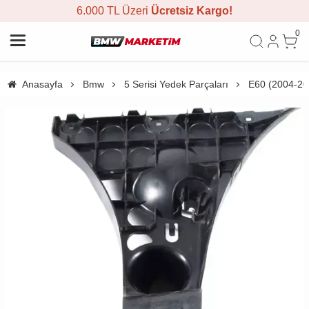
6.000 TL Üzeri
Ücretsiz Kargo!
0
Anasayfa
Bmw
5 Serisi Yedek Parçaları
E60 (2004-20