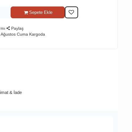
Sepete Ekle
rmı
Paylaş
7 Ağustos Cuma Kargoda
limat & İade