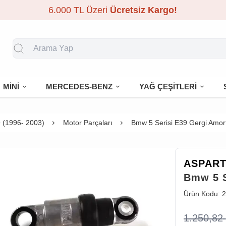
6.000 TL Üzeri
Ücretsiz Kargo!
MİNİ
MERCEDES-BENZ
YAĞ ÇEŞİTLERİ
 (1996- 2003)
Motor Parçaları
Bmw 5 Serisi E39 Gergi Amort
ASPAR
Bmw 5 S
Ürün Kodu:
2
1.250,82