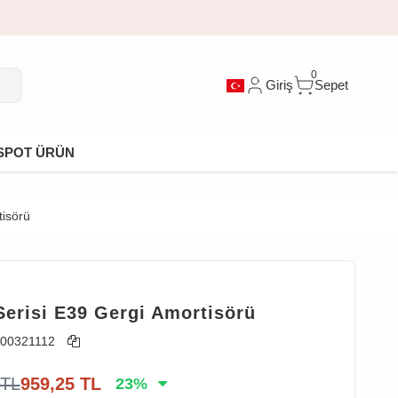
0
Giriş
Sepet
SPOT ÜRÜN
isörü
T
erisi E39 Gergi Amortisörü
00321112
TL
959,25
TL
23
%