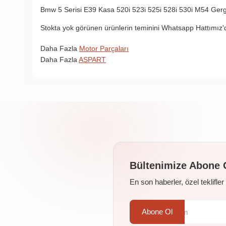
Bmw 5 Serisi E39 Kasa
520i
523i
525i
528i
530i M54
Gerg
Stokta yok görünen ürünlerin teminini Whatsapp Hattımız'da
Daha Fazla
Motor Parçaları
Daha Fazla
ASPART
Bültenimize Abone 
En son haberler, özel teklifle
Abone Ol