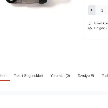
Fiyat Ala
En geç 
kleri
Taksit Seçenekleri
Yorumlar (0)
Tavsiye Et
Tes