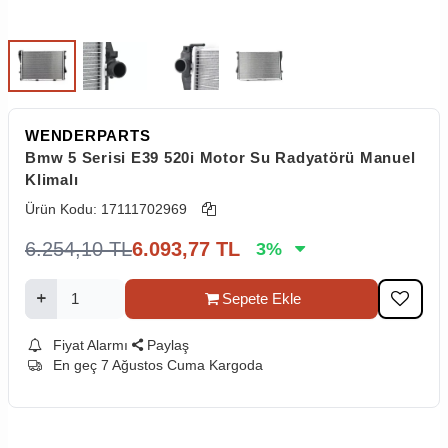
WENDERPARTS
Bmw 5 Serisi E39 520i Motor Su Radyatörü Manuel
Klimalı
Ürün Kodu:
17111702969
6.254,10
TL
6.093,77
TL
3
%
Sepete Ekle
Fiyat Alarmı
Paylaş
En geç 7 Ağustos Cuma Kargoda