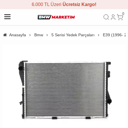
6.000 TL Üzeri
Ücretsiz Kargo!
0
Anasayfa
Bmw
5 Serisi Yedek Parçaları
E39 (1996- 2