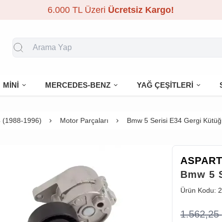
6.000 TL Üzeri
Ücretsiz Kargo!
MİNİ
MERCEDES-BENZ
YAĞ ÇEŞİTLERİ
 (1988-1996)
Motor Parçaları
Bmw 5 Serisi E34 Gergi Kütüğ
ASPAR
Bmw 5 S
Ürün Kodu:
2
1.562,25