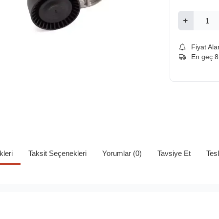
Fiyat Ala
En geç 8
kleri
Taksit Seçenekleri
Yorumlar (0)
Tavsiye Et
Tes