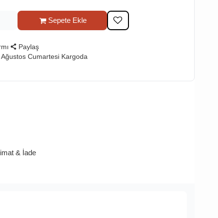
Sepete Ekle
rmı
Paylaş
 Ağustos Cumartesi Kargoda
limat & İade