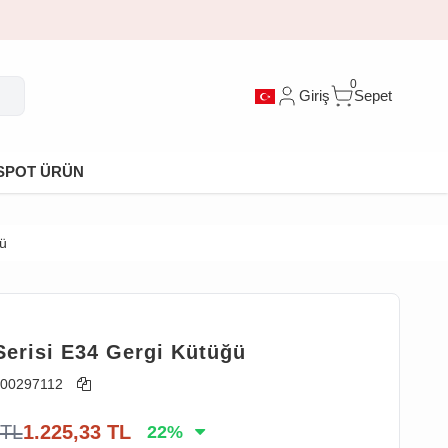
0
Giriş
Sepet
SPOT ÜRÜN
ü
T
erisi E34 Gergi Kütüğü
00297112
TL
1.225,33
TL
22
%