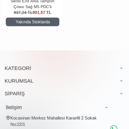
Serisi E39 Arka Tampon
Çıtası Sağ M5 PDC'li
937,24
TL
901,57
TL
Yakında Stoklarda
KATEGORİ
KURUMSAL
SİPARİŞ
İletişim
Kocasinan Merkez Mahallesi Karanfil 2 Sokak
No:22/1