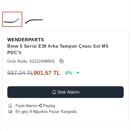
WENDERPARTS
Bmw 5 Serisi E39 Arka Tampon Çıtası Sol M5
PDC'li
Ürün Kodu:
51122498501
937,24
TL
901,57
TL
4
%
Stok Alarmı
Fiyat Alarmı
Paylaş
En geç 9 Ağustos Pazar Kargoda