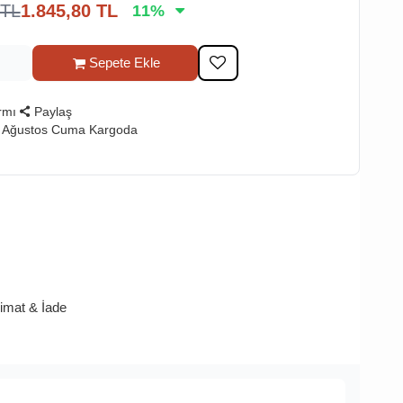
TL
1.845,80
TL
11
%
Sepete Ekle
rmı
Paylaş
7 Ağustos Cuma Kargoda
limat & İade