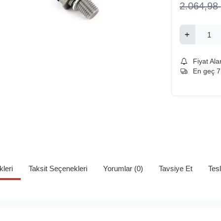
2.064,98
Fiyat Ala
En geç 
kleri
Taksit Seçenekleri
Yorumlar (0)
Tavsiye Et
Tes