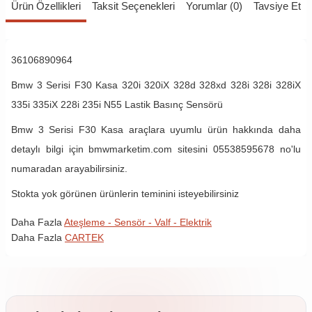
Ürün Özellikleri
Taksit Seçenekleri
Yorumlar (0)
Tavsiye Et
36106890964
Bmw 3 Serisi F30 Kasa
320i
320iX
328d
328xd
328i
328i
328iX
335i
335iX
228i
235i
N55
Lastik Basınç Sensörü
Bmw 3 Serisi F30 Kasa araçlara uyumlu ürün hakkında daha
detaylı bilgi için bmwmarketim.com sitesini 05538595678 no'lu
numaradan arayabilirsiniz.
Stokta yok görünen ürünlerin teminini isteyebilirsiniz
Daha Fazla
Ateşleme - Sensör - Valf - Elektrik
Daha Fazla
CARTEK