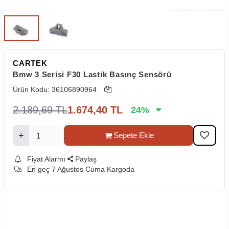
CARTEK
Bmw 3 Serisi F30 Lastik Basınç Sensörü
Ürün Kodu:
36106890964
2.189,69
TL
1.674,40
TL
24
%
Sepete Ekle
Fiyat Alarmı
Paylaş
En geç 7 Ağustos Cuma Kargoda