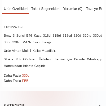
Ürün Özellikleri
Taksit Seçenekleri
Yorumlar (0)
Tavsiye Et
11312249626
Bmw 3 Serisi E46 Kasa 318d 318td 318cd 320d 320td 330cd
330d 330xd M47N Zincir Kızağı
Ürün Alman Malı 1.Kalite Muadildir.
Stokta Yok Görünen Ürünlerin Temini için Bizimle Whatsapp
Hattımızdan İrtibata Geçiniz.
Daha Fazla
330d
Daha Fazla
FEBİ
KATEGORİ