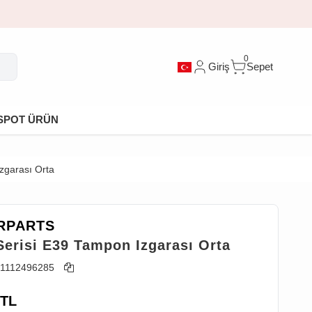
0
Giriş
Sepet
SPOT ÜRÜN
zgarası Orta
RPARTS
erisi E39 Tampon Izgarası Orta
1112496285
TL