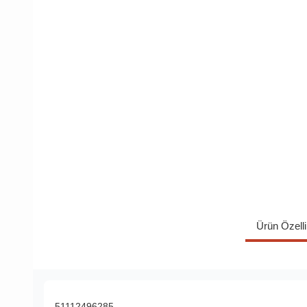
Ürün Özelli
51112496285