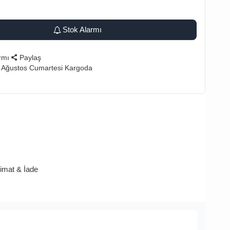
Stok Alarmı
rmı
Paylaş
 Ağustos Cumartesi Kargoda
limat & İade