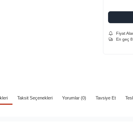
Fiyat Ala
En geç 8
kleri
Taksit Seçenekleri
Yorumlar (0)
Tavsiye Et
Tes