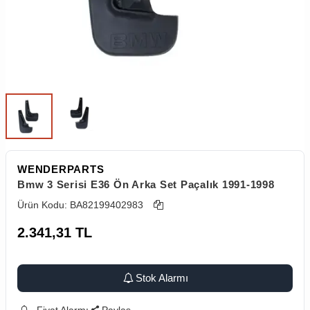
WENDERPARTS
Bmw 3 Serisi E36 Ön Arka Set Paçalık 1991-1998
Ürün Kodu:
BA82199402983
2.341,31
TL
Stok Alarmı
Fiyat Alarmı
Paylaş