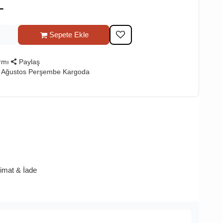
L
Sepete Ekle
rmı
Paylaş
6 Ağustos Perşembe Kargoda
limat & İade