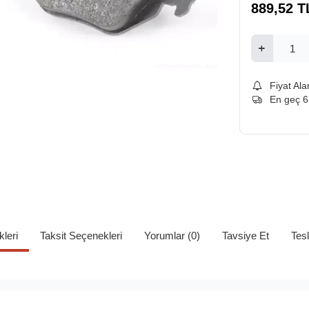
889,52
T
Fiyat Ala
En geç 
kleri
Taksit Seçenekleri
Yorumlar (0)
Tavsiye Et
Tes