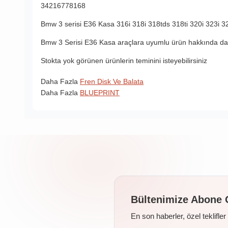
34216778168
Bmw 3 serisi E36 Kasa
316i
318i
318tds
318ti
320i
323i
3
Bmw 3 Serisi E36 Kasa araçlara uyumlu ürün hakkında daha
Stokta yok görünen ürünlerin teminini isteyebilirsiniz
Daha Fazla
Fren Disk Ve Balata
Daha Fazla
BLUEPRINT
Bültenimize Abone 
En son haberler, özel teklifle