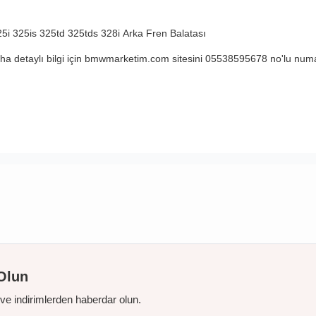
25i
325is
325td
325tds
328i
Arka Fren Balatası
 detaylı bilgi için bmwmarketim.com sitesini 05538595678 no'lu numar
Olun
r ve indirimlerden haberdar olun.