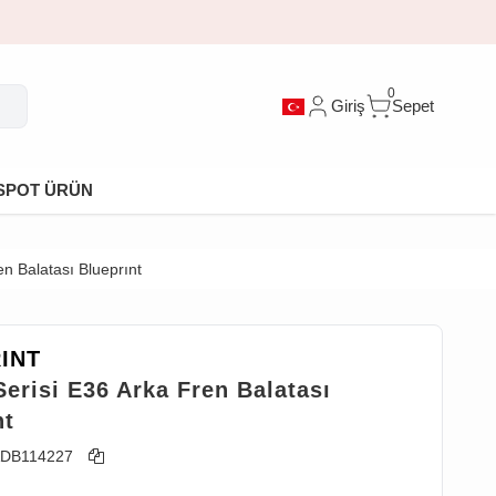
0
Giriş
Sepet
SPOT ÜRÜN
n Balatası Blueprınt
INT
erisi E36 Arka Fren Balatası
nt
DB114227