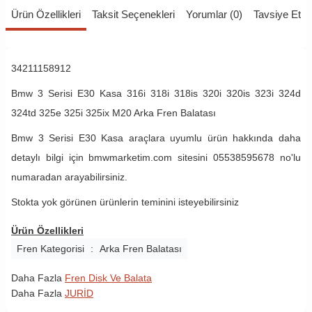
Ürün Özellikleri
Taksit Seçenekleri
Yorumlar (0)
Tavsiye Et
34211158912
Bmw 3 Serisi E30 Kasa 316i 318i 318is 320i 320is 323i 324d
324td 325e 325i 325ix M20 Arka Fren Balatası
Bmw 3 Serisi E30 Kasa araçlara uyumlu ürün hakkında daha
detaylı bilgi için bmwmarketim.com sitesini 05538595678 no'lu
numaradan arayabilirsiniz.
Stokta yok görünen ürünlerin teminini isteyebilirsiniz
Ürün Özellikleri
Fren Kategorisi
:
Arka Fren Balatası
Daha Fazla
Fren Disk Ve Balata
Daha Fazla
JURİD