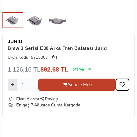
JURİD
Bmw 3 Serisi E30 Arka Fren Balatası Jurid
Ürün Kodu:
571300J
1.126,16
TL
892,68
TL
21
%
Sepete Ekle
Fiyat Alarmı
Paylaş
En geç 7 Ağustos Cuma Kargoda