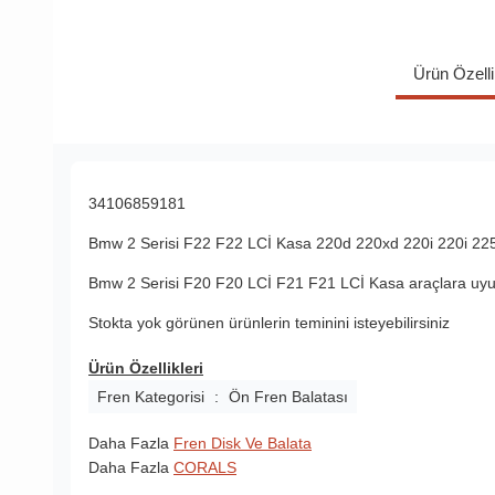
Ürün Özelli
34106859181
Bmw 2 Serisi F22 F22 LCİ Kasa
220d
220xd
220i
220i
22
Bmw 2 Serisi F20 F20 LCİ F21 F21 LCİ Kasa araçlara uyum
Stokta yok görünen ürünlerin teminini isteyebilirsiniz
Ürün Özellikleri
Fren Kategorisi
:
Ön Fren Balatası
Daha Fazla
Fren Disk Ve Balata
Daha Fazla
CORALS