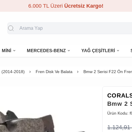
6.000 TL Üzeri
Ücretsiz Kargo!
MİNİ
MERCEDES-BENZ
YAĞ ÇEŞİTLERİ
 (2014-2018)
Fren Disk Ve Balata
Bmw 2 Serisi F22 Ön Fren
CORAL
Bmw 2 S
Ürün Kodu:
f
1.124,91