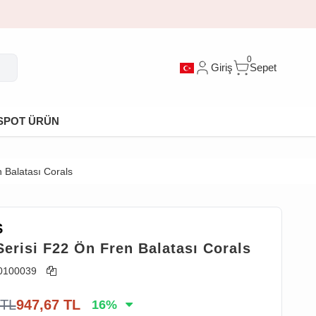
0
Giriş
Sepet
SPOT ÜRÜN
 Balatası Corals
S
erisi F22 Ön Fren Balatası Corals
0100039
TL
947,67
TL
16
%