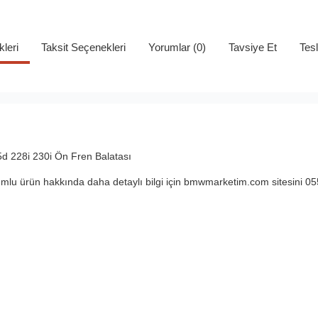
kleri
Taksit Seçenekleri
Yorumlar (0)
Tavsiye Et
Tes
5d
228i
230i
Ön Fren Balatası
lu ürün hakkında daha detaylı bilgi için bmwmarketim.com sitesini 05