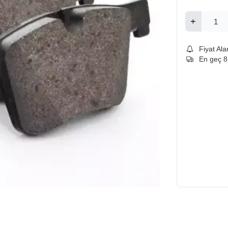
Fiyat Ala
En geç 8