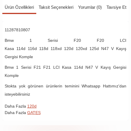
Ürün Özellikleri
Taksit Seçenekleri
Yorumlar (0)
Tavsiye Et
11287810807
Bmw 1 Serisi F20 F20 LCI
Kasa
114d
116d
118d
118xd
120d
120xd
125d N47 V Kayış
Gergisi Komple
Bmw 1 Serisi F21 F21 LCI Kasa 114d N47 V Kayış Gergisi
Komple
Stokta yok görünen ürünlerin teminini Whatsapp Hattımız'dan
isteyebilirsiniz
Daha Fazla
120d
Daha Fazla
GATES