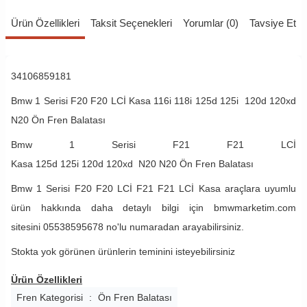
Ürün Özellikleri
Taksit Seçenekleri
Yorumlar (0)
Tavsiye Et
34106859181
Bmw 1 Serisi F20 F20 LCİ Kasa
116i
118i
125d
125i
120d 120xd
N20
Ön Fren Balatası
Bmw 1 Serisi F21 F21 LCİ
Kasa
125d
125i
120d
120xd
N20
N20
Ön Fren Balatası
Bmw 1 Serisi F20 F20 LCİ F21 F21 LCİ Kasa araçlara uyumlu
ürün hakkında daha detaylı bilgi için bmwmarketim.com
sitesini 05538595678 no'lu numaradan arayabilirsiniz.
Stokta yok görünen ürünlerin teminini isteyebilirsiniz
Ürün Özellikleri
Fren Kategorisi
:
Ön Fren Balatası