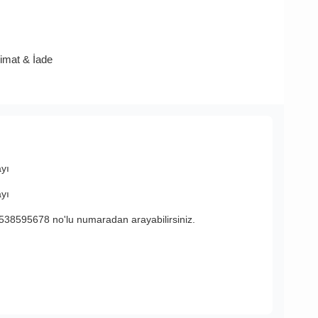
limat & İade
ayı
ayı
538595678 no'lu numaradan arayabilirsiniz.