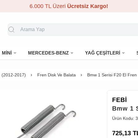
6.000 TL Üzeri
Ücretsiz Kargo!
MİNİ
MERCEDES-BENZ
YAĞ ÇEŞİTLERİ
 (2012-2017)
Fren Disk Ve Balata
Bmw 1 Serisi F20 El Fren 
FEBİ
Bmw 1 S
Ürün Kodu:
3
725,13
T