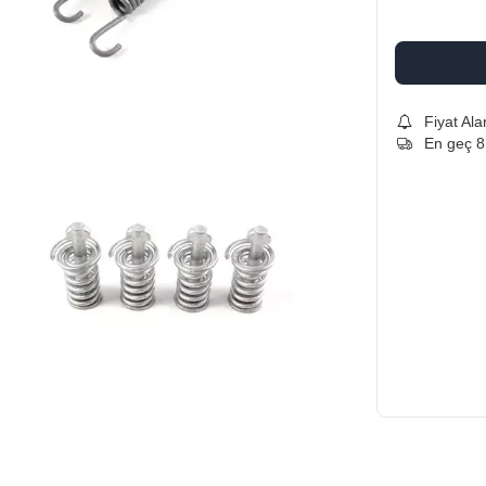
Fiyat Ala
En geç 8