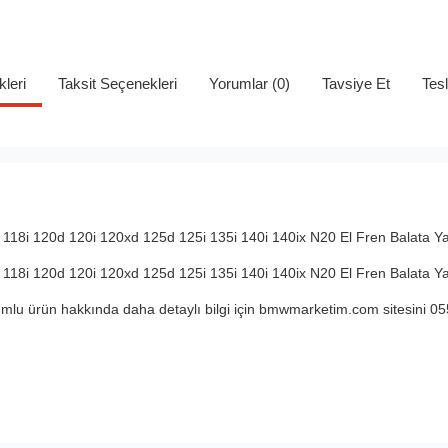
kleri
Taksit Seçenekleri
Yorumlar (0)
Tavsiye Et
Tes
118i 120d 120i 120xd 125d 125i 135i 140i 140ix N20 El Fren Balata Y
118i 120d 120i 120xd 125d 125i 135i 140i 140ix N20 El Fren Balata Y
lu ürün hakkında daha detaylı bilgi için bmwmarketim.com sitesini 05