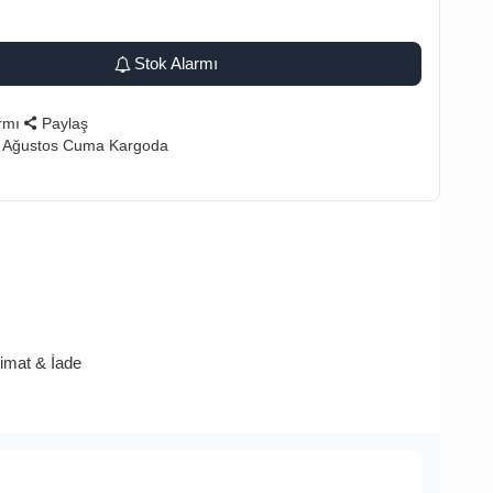
Stok Alarmı
rmı
Paylaş
7 Ağustos Cuma Kargoda
limat & İade