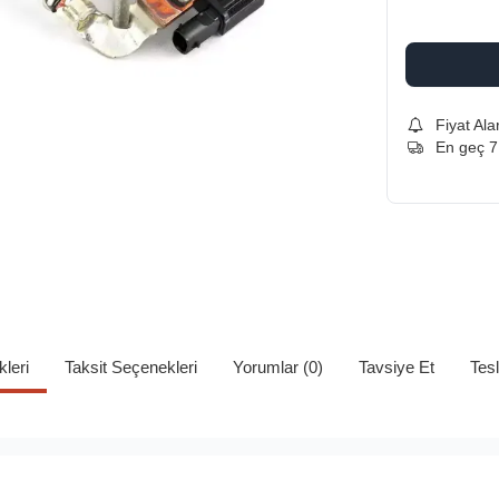
Fiyat Ala
En geç 
kleri
Taksit Seçenekleri
Yorumlar (0)
Tavsiye Et
Tes