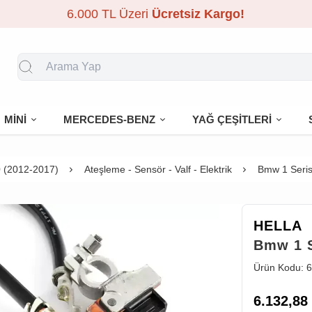
6.000 TL Üzeri
Ücretsiz Kargo!
MİNİ
MERCEDES-BENZ
YAĞ ÇEŞİTLERİ
 (2012-2017)
Ateşleme - Sensör - Valf - Elektrik
Bmw 1 Seris
HELLA
Bmw 1 S
Ürün Kodu:
6
6.132,88