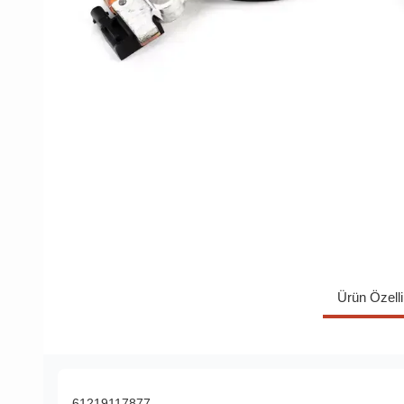
Ürün Özelli
61219117877